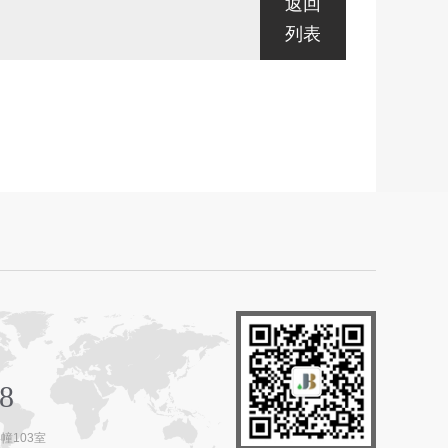
返回
列表
8
幢103室